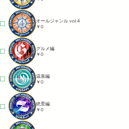
オールジャンル vol.4
￥0
グルメ編
￥0
温泉編
￥0
絶景編
￥0