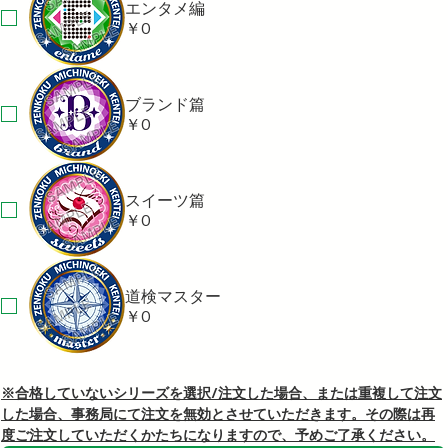
エンタメ編
￥0
ブランド篇
￥0
スイーツ篇
￥0
道検マスター
￥0
※合格していないシリーズを選択/注文した場合、または重複して注文
した場合、事務局にて注文を無効とさせていただきます。その際は再
度ご注文していただくかたちになりますので、予めご了承ください。