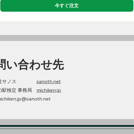
今すぐ注文
問い合わせ先
社サノス
sanoth.net
の駅検定 事務局
michiken.jp
michiken.jp@sanoth.net